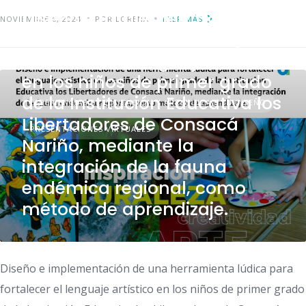
Diseño e implementación de
NOVIEMBRE 6, 2024
POR LORENA
LEER MÁS
una herramienta lúdica para
fortalecer el lenguaje artístico
en los niños de primer grado
de la Institución Educativa los
EXPERIENCIAS DE EDUCACIÓN Y APRENDIZAJE EN DISEÑO
Libertadores de Consacá
PRESENTACIONES VIRTUALES
Nariño, mediante la
integración de la fauna
endémica regional, como
método de aprendizaje.
Diseño e implementación de una herramienta lúdica para
fortalecer el lenguaje artístico en los niños de primer grado