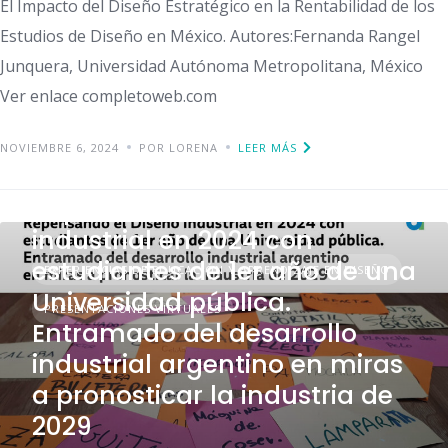
El Impacto del Diseño Estratégico en la Rentabilidad de los
Estudios de Diseño en México. Autores:Fernanda Rangel
Junquera, Universidad Autónoma Metropolitana, México
Ver enlace completoweb.com
NOVIEMBRE 6, 2024
POR LORENA
LEER MÁS
Repensando el Diseño
industrial en 2024 con
estudiantes de 1er año de una
EXPERIENCIAS DE EDUCACIÓN Y APRENDIZAJE EN DISEÑO
Universidad pública.
PRESENTACIONES VIRTUALES
Entramado del desarrollo
industrial argentino en miras
a pronosticar la industria de
2029